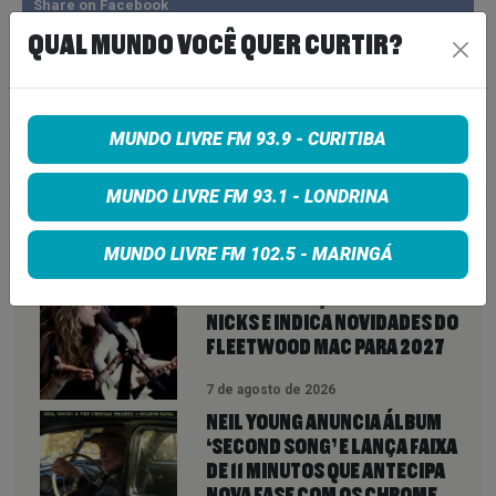
Share on Facebook
QUAL MUNDO VOCÊ QUER CURTIR?
Share on Twitter
Share on Google+
MUNDO LIVRE FM 93.9 - CURITIBA
MUNDO LIVRE FM 93.1 - LONDRINA
VEJA TAMBÉM
MAIS
MUNDO LIVRE FM 102.5 - MARINGÁ
LINDSEY BUCKINGHAM REVELA
REAPROXIMAÇÃO COM STEVIE
NICKS E INDICA NOVIDADES DO
FLEETWOOD MAC PARA 2027
7 de agosto de 2026
NEIL YOUNG ANUNCIA ÁLBUM
‘SECOND SONG’ E LANÇA FAIXA
DE 11 MINUTOS QUE ANTECIPA
NOVA FASE COM OS CHROME