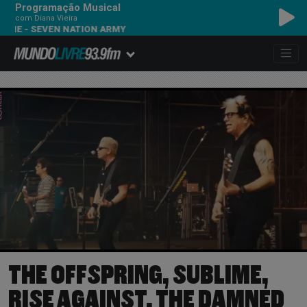
Programação Musical
com Diana Vieira
- SEVEN NATION ARMY
THE OFFSPRING, SUBLIME,
RISE AGAINST, THE DAMNED