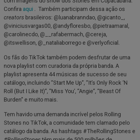
com imagens do show dos Stones em Copacabana.
Confira
aqui
. Também participam dessa ação os
creators
brasileiros: @luanabranndao, @gicanto_,
@viniciusvargas00, @andyfloresbo, @pietraamaral,
@carolinecdo, @__rafabermach, @cereja,
@itswellison, @_nataliaborrego e @verlyoficial.
Os fãs do TikTok também podem desfrutar de uma
nova playlist com curadoria da própria banda. A
playlist apresenta 44 músicas de sucesso de seu
catálogo, incluindo “Start Me Up”, “It’s Only Rock ‘N
Roll (But I Like It)”, “Miss You’, “Angie”, “Beast Of
Burden” e muito mais.
Tem havido uma demanda incrível pelos Rolling
Stones no TikTok, a comunidade tem clamado pelo
catálogo da banda. As hashtags #TheRollingStones e
#RollingStones
têm mais de 500 milhões de