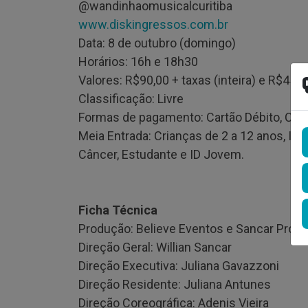
@wandinhaomusicalcuritiba
www.diskingressos.com.br
Data: 8 de outubro (domingo)
Horários: 16h e 18h30
Valores: R$90,00 + taxas (inteira) e R$45,0
Classificação: Livre
Formas de pagamento: Cartão Débito, Cart
Meia Entrada: Crianças de 2 a 12 anos, Id
Câncer, Estudante e ID Jovem.
Ficha Técnica
Produção: Believe Eventos e Sancar Prod
Direção Geral: Willian Sancar
Direção Executiva: Juliana Gavazzoni
Direção Residente: Juliana Antunes
Direção Coreográfica: Adenis Vieira