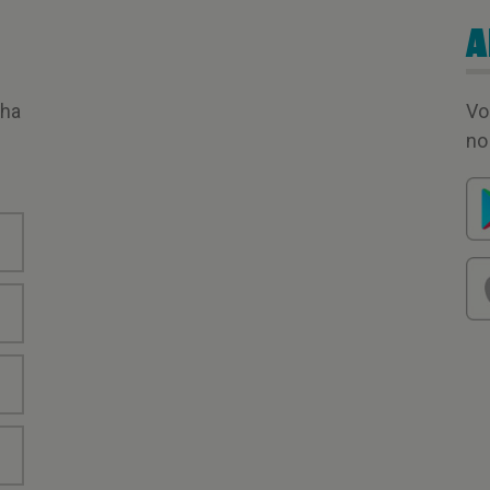
A
nha
Vo
no