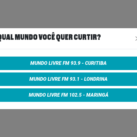
0 + taxas (meia entrada)
QUAL MUNDO VOCÊ QUER CURTIR?
ão Crédito ou PIX
oso, Professor, Doador de Sangue, PcD, Portador de
MUNDO LIVRE FM 93.9 - CURITIBA
MUNDO LIVRE FM 93.1 - LONDRINA
MUNDO LIVRE FM 102.5 - MARINGÁ
uções