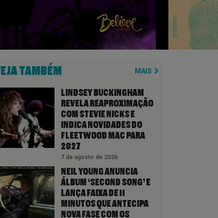
VEJA TAMBÉM
MAIS
LINDSEY BUCKINGHAM
REVELA REAPROXIMAÇÃO
COM STEVIE NICKS E
INDICA NOVIDADES DO
FLEETWOOD MAC PARA
2027
7 de agosto de 2026
NEIL YOUNG ANUNCIA
ÁLBUM ‘SECOND SONG’ E
LANÇA FAIXA DE 11
MINUTOS QUE ANTECIPA
NOVA FASE COM OS