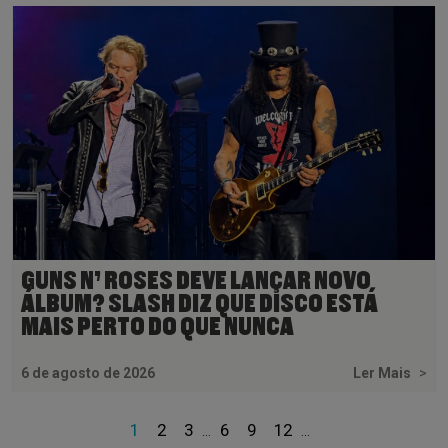
GUNS N’ ROSES DEVE LANÇAR NOVO
ÁLBUM? SLASH DIZ QUE DISCO ESTÁ
MAIS PERTO DO QUE NUNCA
6 de agosto de 2026
Ler Mais
>
1
2
3
6
9
12
...
...