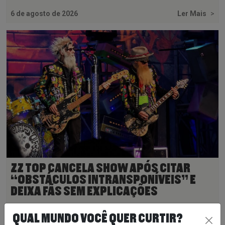
6 de agosto de 2026
Ler Mais
>
ZZ TOP CANCELA SHOW APÓS CITAR
“OBSTÁCULOS INTRANSPONÍVEIS” E
DEIXA FÃS SEM EXPLICAÇÕES
6 de agosto de 2026
Ler Mais
>
QUAL MUNDO VOCÊ QUER CURTIR?