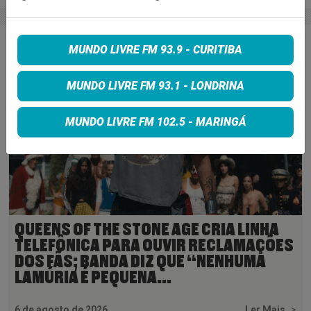
MUNDO LIVRE FM 93.9 - CURITIBA
MUNDO LIVRE FM 93.1 - LONDRINA
MUNDO LIVRE FM 102.5 - MARINGÁ
QUEENS OF THE STONE AGE CRIA LINHA
TELEFÔNICA PARA OUVIR RECLAMAÇÕES
DOS FÃS; BANDA DIZ QUE “NENHUMA
LAMÚRIA É PEQUENA...
6 de agosto de 2026
Ler Mais
>