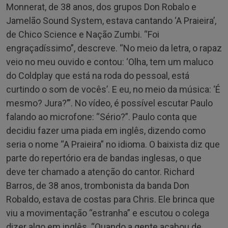
Monnerat, de 38 anos, dos grupos Don Robalo e
Jamelão Sound System, estava cantando ‘A Praieira’,
de Chico Science e Nação Zumbi. “Foi
engraçadíssimo”, descreve. “No meio da letra, o rapaz
veio no meu ouvido e contou: ‘Olha, tem um maluco
do Coldplay que está na roda do pessoal, está
curtindo o som de vocês’. E eu, no meio da música: ‘É
mesmo? Jura?’”. No vídeo, é possível escutar Paulo
falando ao microfone: “Sério?”. Paulo conta que
decidiu fazer uma piada em inglês, dizendo como
seria o nome “A Praieira” no idioma. O baixista diz que
parte do repertório era de bandas inglesas, o que
deve ter chamado a atenção do cantor. Richard
Barros, de 38 anos, trombonista da banda Don
Robaldo, estava de costas para Chris. Ele brinca que
viu a movimentação “estranha” e escutou o colega
dizer algo em inglês. “Quando a gente acabou de