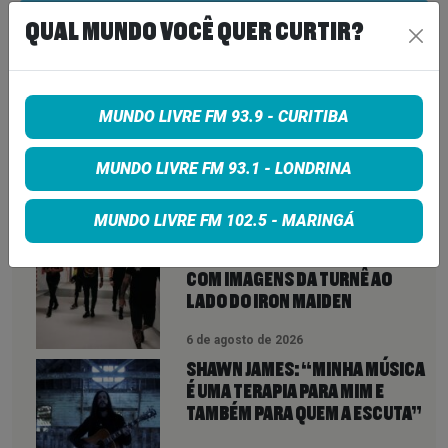
Share on Twitter
QUAL MUNDO VOCÊ QUER CURTIR?
Share on Google+
MUNDO LIVRE FM 93.9 - CURITIBA
MUNDO LIVRE FM 93.1 - LONDRINA
VEJA TAMBÉM
MAIS
MUNDO LIVRE FM 102.5 - MARINGÁ
ANTHRAX LANÇA CLIPE DE
“EVERYBODY’S GOT A PLAN”
COM IMAGENS DA TURNÊ AO
LADO DO IRON MAIDEN
6 de agosto de 2026
SHAWN JAMES: “MINHA MÚSICA
É UMA TERAPIA PARA MIM E
TAMBÉM PARA QUEM A ESCUTA”