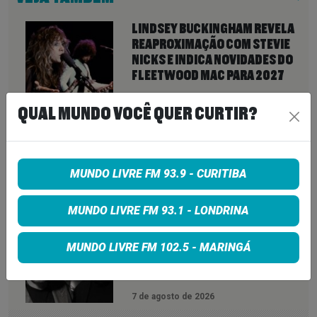
LINDSEY BUCKINGHAM REVELA
REAPROXIMAÇÃO COM STEVIE
NICKS E INDICA NOVIDADES DO
FLEETWOOD MAC PARA 2027
7 de agosto de 2026
QUAL MUNDO VOCÊ QUER CURTIR?
NEIL YOUNG ANUNCIA ÁLBUM
‘SECOND SONG’ E LANÇA FAIXA
DE 11 MINUTOS QUE ANTECIPA
NOVA FASE COM OS CHROME
MUNDO LIVRE FM 93.9 - CURITIBA
HEARTS
7 de agosto de 2026
MUNDO LIVRE FM 93.1 - LONDRINA
PETER KATSIS, EMPRESÁRIO DO
KORN, LIMP BIZKIT E SMASHING
MUNDO LIVRE FM 102.5 - MARINGÁ
PUMPKINS, MORRE AOS 69 ANOS
7 de agosto de 2026