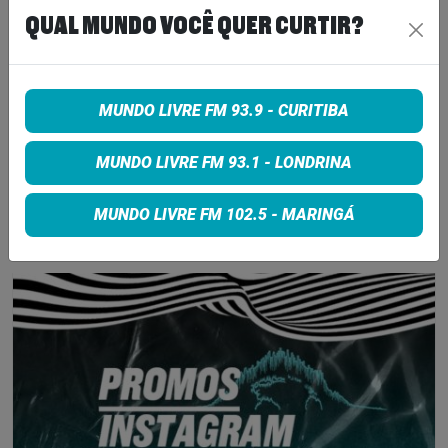
7 de agosto de 2026
QUAL MUNDO VOCÊ QUER CURTIR?
PETER KATSIS, EMPRESÁRIO DO
KORN, LIMP BIZKIT E SMASHING
PUMPKINS, MORRE AOS 69 ANOS
MUNDO LIVRE FM 93.9 - CURITIBA
7 de agosto de 2026
MUNDO LIVRE FM 93.1 - LONDRINA
MUNDO LIVRE FM 102.5 - MARINGÁ
INSCREVA-SE