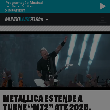
Programação Musical
com Renan Zamilian
 IMPATIENT
METALLICA ESTENDE A
TURNÊ “M72” ATÉ 2026,