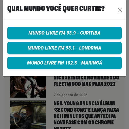
Share on Twitter
QUAL MUNDO VOCÊ QUER CURTIR?
Share on Google+
MUNDO LIVRE FM 93.9 - CURITIBA
MUNDO LIVRE FM 93.1 - LONDRINA
VEJA TAMBÉM
MAIS
MUNDO LIVRE FM 102.5 - MARINGÁ
LINDSEY BUCKINGHAM REVELA
REAPROXIMAÇÃO COM STEVIE
NICKS E INDICA NOVIDADES DO
FLEETWOOD MAC PARA 2027
7 de agosto de 2026
NEIL YOUNG ANUNCIA ÁLBUM
‘SECOND SONG’ E LANÇA FAIXA
DE 11 MINUTOS QUE ANTECIPA
NOVA FASE COM OS CHROME
HEARTS