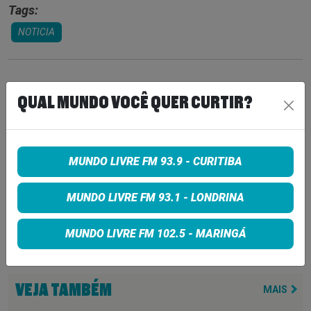
Tags:
NOTICIA
COMPARTILHE
QUAL MUNDO VOCÊ QUER CURTIR?
Share on Facebook
MUNDO LIVRE FM 93.9 - CURITIBA
Share on Twitter
MUNDO LIVRE FM 93.1 - LONDRINA
Share on Google+
MUNDO LIVRE FM 102.5 - MARINGÁ
VEJA TAMBÉM
MAIS