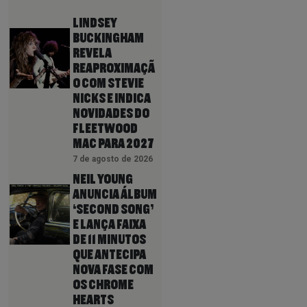
LINDSEY
BUCKINGHAM
REVELA
REAPROXIMAÇÃ
O COM STEVIE
NICKS E INDICA
NOVIDADES DO
FLEETWOOD
MAC PARA 2027
7 de agosto de 2026
NEIL YOUNG
ANUNCIA ÁLBUM
‘SECOND SONG’
E LANÇA FAIXA
DE 11 MINUTOS
QUE ANTECIPA
NOVA FASE COM
OS CHROME
HEARTS