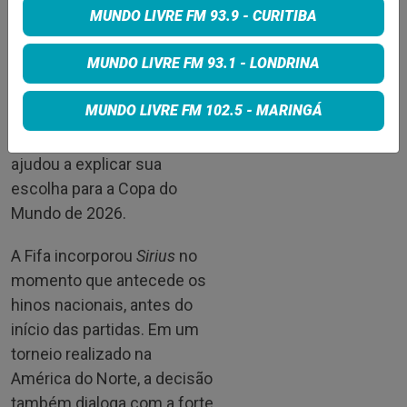
MUNDO LIVRE FM 93.9 - CURITIBA
ultrapassou o basquete e
passou a ser utilizada em
MUNDO LIVRE FM 93.1 - LONDRINA
diferentes eventos
esportivos, sempre ligada a
MUNDO LIVRE FM 102.5 - MARINGÁ
momentos de entrada e
expectativa. Essa transição
ajudou a explicar sua
escolha para a Copa do
Mundo de 2026.
A Fifa incorporou
Sirius
no
momento que antecede os
hinos nacionais, antes do
início das partidas. Em um
torneio realizado na
América do Norte, a decisão
também dialoga com a forte