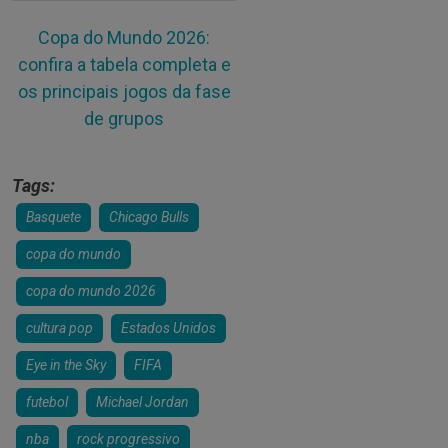
Copa do Mundo 2026:
confira a tabela completa e
os principais jogos da fase
de grupos
Tags:
Basquete
Chicago Bulls
copa do mundo
copa do mundo 2026
cultura pop
Estados Unidos
Eye in the Sky
FIFA
futebol
Michael Jordan
nba
rock progressivo