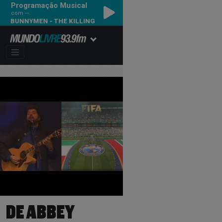
Programação Musical
com ---
ECHO & THE BUNNYMEN - THE KILLING MOON
DE ABBEY