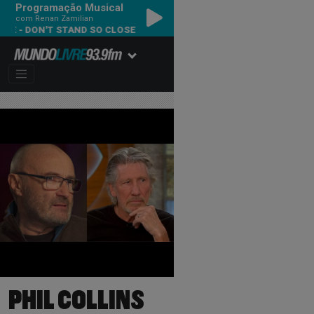
Programação Musical
com Renan Zamilian
POLICE, THE - DON'T STAND SO CLOSE TO ME
PHIL COLLINS