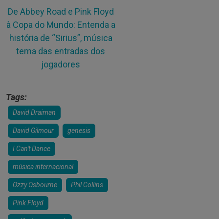
De Abbey Road e Pink Floyd
à Copa do Mundo: Entenda a
história de “Sirius”, música
tema das entradas dos
jogadores
Tags:
David Draiman
David Gilmour
genesis
I Can't Dance
música internacional
Ozzy Osbourne
Phil Collins
Pink Floyd