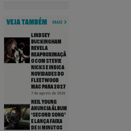
VEJA TAMBÉM
MAIS
LINDSEY
BUCKINGHAM
REVELA
REAPROXIMAÇÃ
O COM STEVIE
NICKS E INDICA
NOVIDADES DO
FLEETWOOD
MAC PARA 2027
7 de agosto de 2026
NEIL YOUNG
ANUNCIA ÁLBUM
‘SECOND SONG’
E LANÇA FAIXA
DE 11 MINUTOS