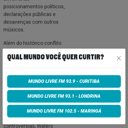
posicionamentos políticos,
declarações públicas e
desavenças com outros
músicos.
Além do histórico conflito
com seu antigo parceiro de
QUAL MUNDO VOCÊ QUER CURTIR?
banda, David Gilmour, o
artista já protagonizou
trocas de críticas com
MUNDO LIVRE FM 93.9 - CURITIBA
nomes como David
Draiman, Thom Yorke e
MUNDO LIVRE FM 93.1 - LONDRINA
integrantes da família de
Ozzy Osbourne.
MUNDO LIVRE FM 102.5 - MARINGÁ
Mesmo diante dessas
controvérsias, Waters