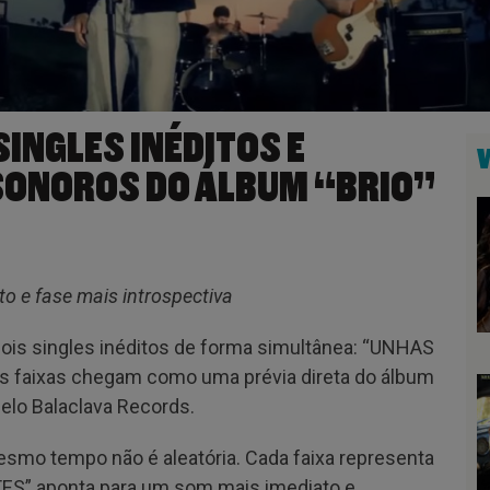
INGLES INÉDITOS E
SONOROS DO ÁLBUM “BRIO”
o e fase mais introspectiva
 dois singles inéditos de forma simultânea: “UNHAS
s faixas chegam como uma prévia direta do álbum
elo Balaclava Records.
esmo tempo não é aleatória. Cada faixa representa
TES” aponta para um som mais imediato e