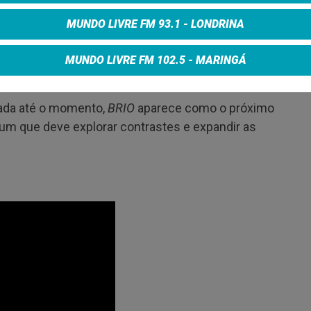
MUNDO LIVRE FM 93.1 - LONDRINA
a trajetória alternando momentos de maior peso
rico ajuda a entender a escolha de apresentar
MUNDO LIVRE FM 102.5 - MARINGÁ
o trabalho.
gada até o momento,
BRIO
aparece como o próximo
lbum que deve explorar contrastes e expandir as