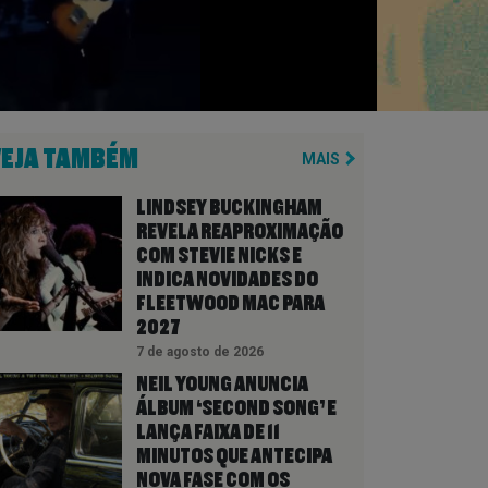
VEJA TAMBÉM
MAIS
LINDSEY BUCKINGHAM
REVELA REAPROXIMAÇÃO
COM STEVIE NICKS E
INDICA NOVIDADES DO
FLEETWOOD MAC PARA
2027
7 de agosto de 2026
NEIL YOUNG ANUNCIA
ÁLBUM ‘SECOND SONG’ E
LANÇA FAIXA DE 11
MINUTOS QUE ANTECIPA
NOVA FASE COM OS