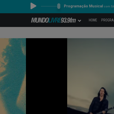
Programação Musical
com Sil
HOME
PROGR