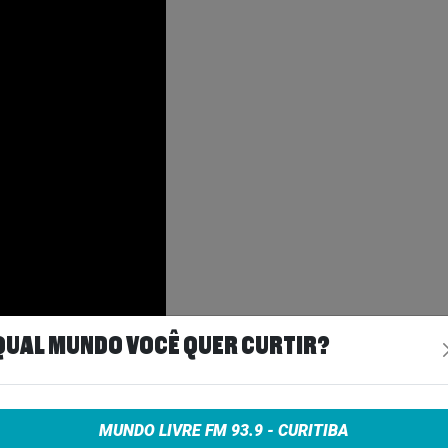
QUAL MUNDO VOCÊ QUER CURTIR?
foi justamente expor esses dois polos: a
s contemplativa e psicodélica. A leitura proposta
ca identidade, mas transita entre diferentes
MUNDO LIVRE FM 93.9 - CURITIBA