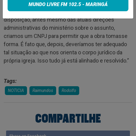
“Aconteceu o mesmo com a lojinha e cantina da
MUNDO LIVRE FM 102.5 - MARINGÁ
igreja local. Com o nosso consentimento e
disposição, antes mesmo das atuais direções
administrativas do ministério sobre o assunto,
criamos um CNPJ para permitir que a obra tomasse
forma. É fato que, depois, deveríamos ter adequado
tal situação ao que nos orienta o corpo jurídico da
própria igreja. Isso tudo já está alinhado e resolvido.”
Tags:
NOTICIA
Raimundos
Rodolfo
COMPARTILHE
Share on Facebook