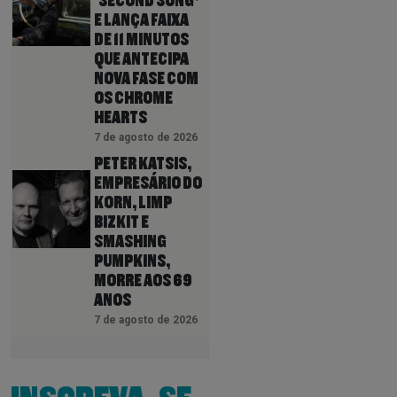
‘SECOND SONG’
E LANÇA FAIXA
DE 11 MINUTOS
QUE ANTECIPA
NOVA FASE COM
OS CHROME
HEARTS
7 de agosto de 2026
PETER KATSIS,
EMPRESÁRIO DO
KORN, LIMP
BIZKIT E
SMASHING
PUMPKINS,
MORRE AOS 69
ANOS
7 de agosto de 2026