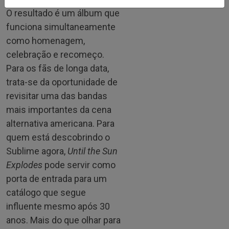
O resultado é um álbum que
funciona simultaneamente
como homenagem,
celebração e recomeço.
Para os fãs de longa data,
trata-se da oportunidade de
revisitar uma das bandas
mais importantes da cena
alternativa americana. Para
quem está descobrindo o
Sublime agora,
Until the Sun
Explodes
pode servir como
porta de entrada para um
catálogo que segue
influente mesmo após 30
anos. Mais do que olhar para