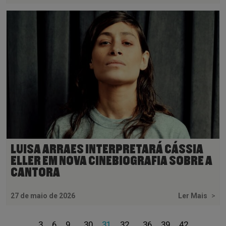
LUISA ARRAES INTERPRETARÁ CÁSSIA
ELLER EM NOVA CINEBIOGRAFIA SOBRE A
CANTORA
27 de maio de 2026
Ler Mais
>
3
6
9
30
31
32
36
39
42
...
...
...
...